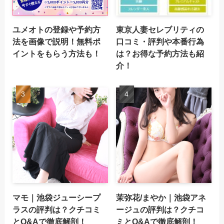
ユメオトの登録や予約方
東京人妻セレブリティの
法を画像で説明！無料ポ
口コミ・評判や本番行為
イントをもらう方法も！
は？お得な予約方法も紹
介！
マモ｜池袋ジューシープ
茉弥花/まやか｜池袋アネ
ラスの評判は？クチコミ
ージュの評判は？クチコ
とQ&Aで徹底解剖！
ミとQ&Aで徹底解剖！