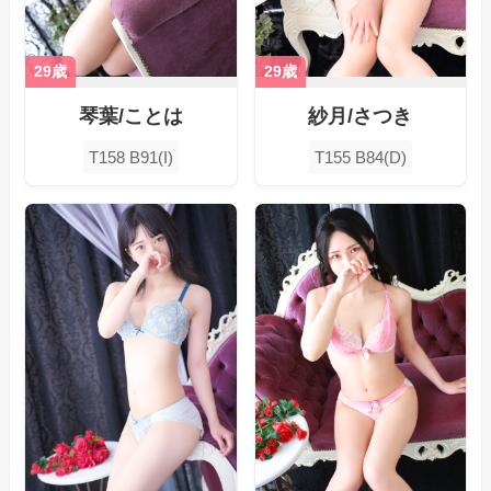
29歳
29歳
琴葉/ことは
紗月/さつき
T158 B91(I)
T155 B84(D)