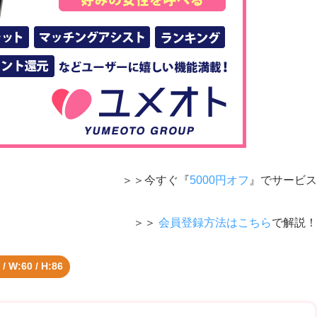
＞＞今すぐ『
5000円オフ
』でサービス
＞＞
会員登録方法はこちら
で解説！
 / W:60 / H:86