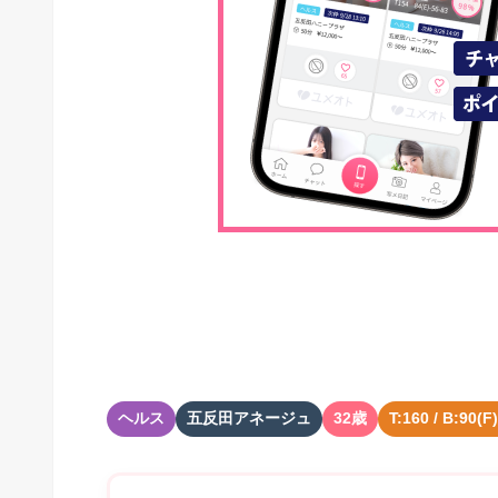
ヘルス
五反田アネージュ
32歳
T:160 / B:90(F)