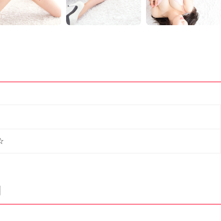
）
☆
判