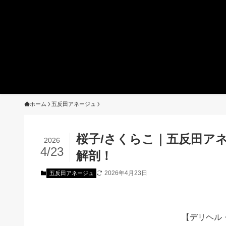
ホーム
五反田アネージュ
桜子/さくらこ｜五反田ア
2026
4/23
解剖！
2026年4月23日
五反田アネージュ
【デリヘル