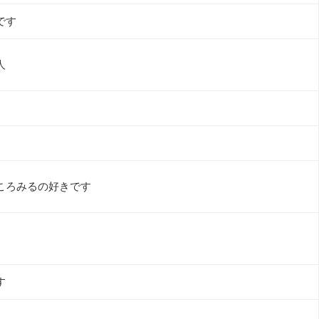
です
人
ころみるの好きです
す